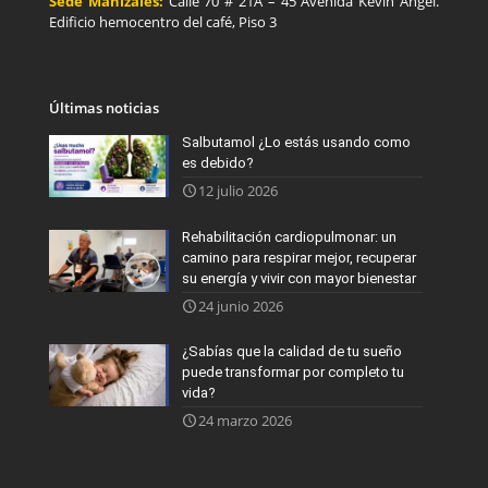
Sede Manizales:
Calle 70 # 21A – 45 Avenida Kevin Angel.
Edificio hemocentro del café, Piso 3
Últimas noticias
Salbutamol ¿Lo estás usando como
es debido?
12 julio 2026
Rehabilitación cardiopulmonar: un
camino para respirar mejor, recuperar
su energía y vivir con mayor bienestar
24 junio 2026
¿Sabías que la calidad de tu sueño
puede transformar por completo tu
vida?
24 marzo 2026