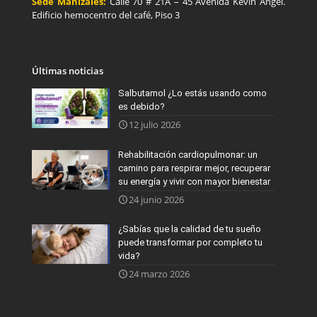
Sede Manizales:
Calle 70 # 21A – 45 Avenida Kevin Angel.
Edificio hemocentro del café, Piso 3
Últimas noticias
Salbutamol ¿Lo estás usando como
es debido?
12 julio 2026
Rehabilitación cardiopulmonar: un
camino para respirar mejor, recuperar
su energía y vivir con mayor bienestar
24 junio 2026
¿Sabías que la calidad de tu sueño
puede transformar por completo tu
vida?
24 marzo 2026