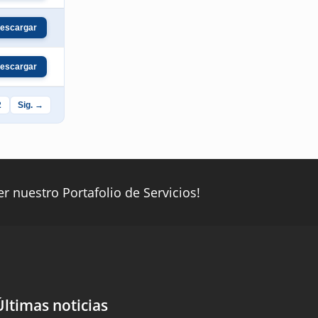
escargar
escargar
2
Sig. →
ver nuestro Portafolio de Servicios!
Últimas noticias