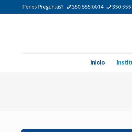
Tienes Preguntas?
350 555 0014
350 555
Inicio
Insti