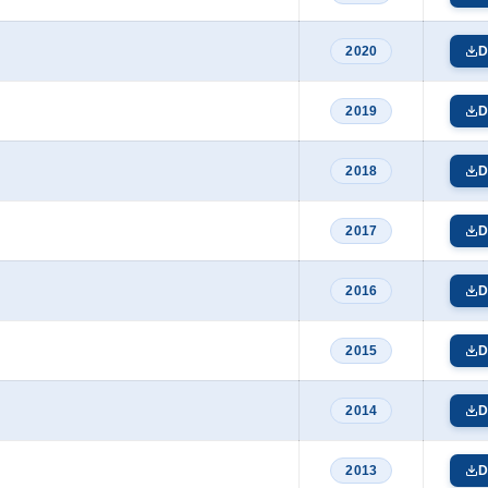
2020
D
2019
D
2018
D
2017
D
2016
D
2015
D
2014
D
2013
D