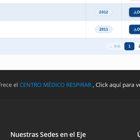
2012
D
2011
D
← Ant.
1
frece el
CENTRO MÉDICO RESPIRAR
, Click aquí para 
Nuestras Sedes en el Eje