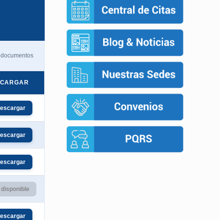
 documentos
SCARGAR
escargar
escargar
escargar
 disponible
escargar