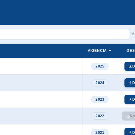
16
VIGENCIA
▼
DE
2025
D
2024
D
2023
D
2022
No
2021
D